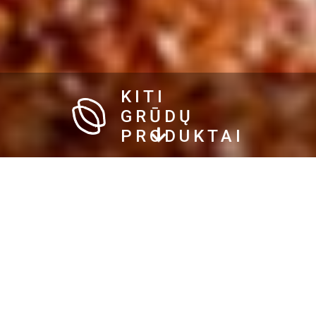
KITI
GRŪDŲ
PRODUKTAI