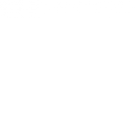
2026 © DOBELES DZIRNAVNIEKS AS
AS "DOBELES DZIRNAVNIEKS"
SPODRĪBAS IELA 4, DOBELE,
DOBELES NOV., LV-3701