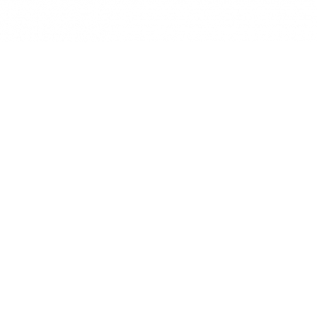
2026 © DOBELES DZIRNAVNIEKS AS
AS "DOBELES DZIRNAVNIEKS"
SPODRĪBAS IELA 4, DOBELE,
DOBELES NOV., LV-3701